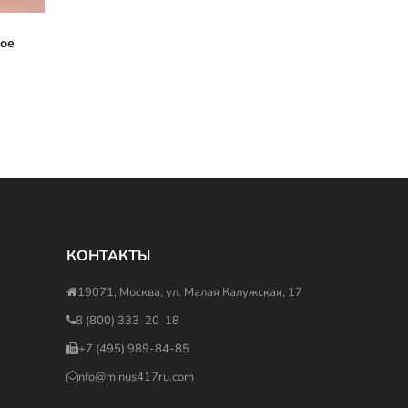
ое
КОНТАКТЫ
19071, Москва, ул. Малая Калужская, 17
8 (800) 333-20-18
+7 (495) 989-84-85
nfo@minus417ru.com