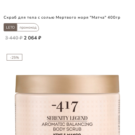
Скраб для тела с солью Мертвого моря "Матча" 400гр
LETO
промокод
3 440 ₽
2 064 ₽
-25%