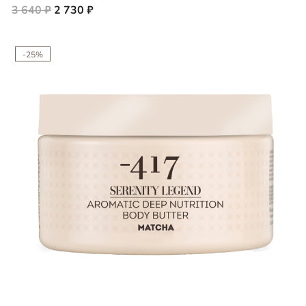
3 640 ₽
2 730 ₽
-25%