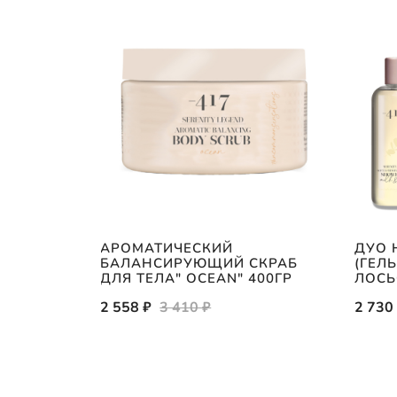
АРОМАТИЧЕСКИЙ
ДУО 
О С
БАЛАНСИРУЮЩИЙ СКРАБ
(ГЕЛ
 МОРЯ
ДЛЯ ТЕЛА" OCEAN" 400ГР
ЛОСЬ
25ГР
2 558 ₽
3 410 ₽
2 730