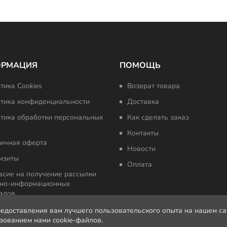
ОРМАЦИЯ
ПОМОЩЬ
тика Cookies
Возврат товара
тика конфиденциальности
Доставка
тика обработки персональных
Как сделать заказ
Контакты
ичная оферта
Новости
изиты
Оплата
асие на получение рассылки
но-информационных
алов
редоставления вам лучшего пользовательского опыта на нашем с
ьзованием нами cookie-файлов.