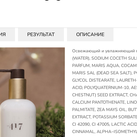
ИЯ
РЕЗУЛЬТАТ
ОПИСАНИЕ
Освежающий и увлажняющий ге
(WATER), SODIUM COCETH SULF
PARFUM, MARIS AQUA, COCAM
MARIS SAL (DEAD SEA SALT), 
GLYCOL DISTEARATE, LAURETH-4
ACID, POLYQUATERNIUM-10, 
CHESTNUT) SEED EXTRACT, CH
CALCIUM PANTOTHENATE, LINOL
PALMITATE, ZEA MAYS OIL, BU
EXTRACT, POTASSIUM SORBATE,
CI 42090, CI 47005, LACTIC AC
CINNAMAL, ALPHA−ISOMETHYL 