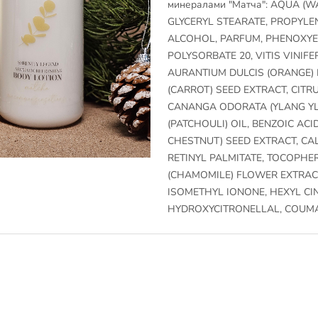
минералами "Матча": AQUA (WA
GLYCERYL STEARATE, PROPYLEN
ALCOHOL, PARFUM, PHENOXYE
POLYSORBATE 20, VITIS VINIFE
AURANTIUM DULCIS (ORANGE)
(CARROT) SEED EXTRACT, CITRU
CANANGA ODORATA (YLANG YL
(PATCHOULI) OIL, BENZOIC A
CHESTNUT) SEED EXTRACT, CAL
RETINYL PALMITATE, TOCOPHE
(CHAMOMILE) FLOWER EXTRACT
ISOMETHYL IONONE, HEXYL CI
HYDROXYCITRONELLAL, COUMAR