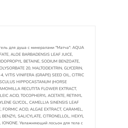
ль для душа с минералами "Матча": AQUA
ATE, ALOE BARBADENSIS LEAF JUICE,
IDOPROPYL BETAINE, SODIUM BENZOATE,
POLYSORBATE 20, MALTODEXTRIN, GLYCERIN,
, VITIS VINIFERA (GRAPE) SEED OIL, CITRIC
AESCULUS HIPPOCASTANUM (HORSE
AMOMILLA RECUTITA FLOWER EXTRACT,
EIC ACID, TOCOPHERYL ACETATE, RETINYL
TYLENE GLYCOL, CAMELLIA SINENSIS LEAF
 FORMIC ACID, ALGAE EXTRACT, CARAMEL,
ID, BENZYL SALICYLATE, CITRONELLOL, HEXYL
IONONE. Увлажняющий лосьон для тела с