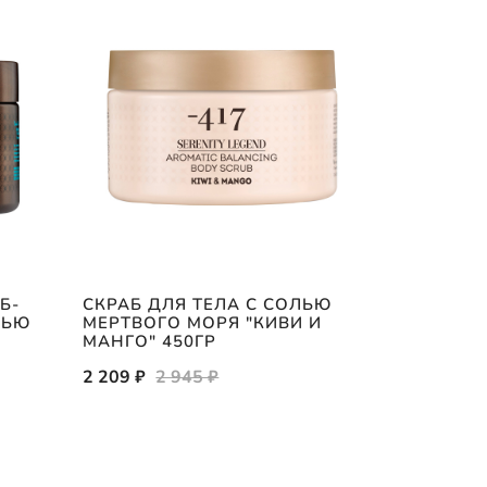
Б-
СКРАБ ДЛЯ ТЕЛА С СОЛЬЮ
ДУО НАБО
ЗЬЮ
МЕРТВОГО МОРЯ "КИВИ И
(ГЕЛЬ ДЛ
МАНГО" 450ГР
ЛОСЬОН Д
2 209 ₽
2 945 ₽
2 730 ₽
3 