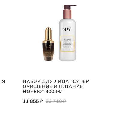
ЛЯ
НАБОР ДЛЯ ЛИЦА "СУПЕР
НЕЖНОЕ 
ОЧИЩЕНИЕ И ПИТАНИЕ
МОЛОЧКО
НОЧЬЮ" 400 МЛ
350МЛ
11 855 ₽
23 710 ₽
2 145 ₽
2 