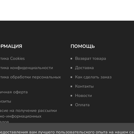
ОРМАЦИЯ
ПОМОЩЬ
тика Cookies
Возврат товара
тика конфиденциальности
Доставка
тика обработки персональных
Как сделать заказ
Контакты
ичная оферта
Новости
изиты
Оплата
асие на получение рассылки
но-информационных
алов
редоставления вам лучшего пользовательского опыта на нашем с