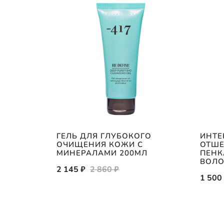
ГЕЛЬ ДЛЯ ГЛУБОКОГО
ИНТЕ
О С
ОЧИЩЕНИЯ КОЖИ С
ОТШЕ
 МОРЯ
МИНЕРАЛАМИ 200МЛ
ПЕНК
25ГР
ВОЛ
2 145 ₽
2 860 ₽
1 500