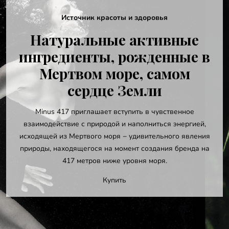
Уникальный минеральный ком
я
Легендарный бренд
вные
417 – это Союз При
нные в
Научных Достиже
мом
вдохновленный Люб
Искусству и
Преображени
ственное
я энергией,
Грязи, соли и минералы Мертвого моря, 
ного явления
растительные экстракты – формулы 
ия бренда на
драгоценных природных ресурсов восс
.
здоровье кожи и волос и пробуждают ист
Подробнее