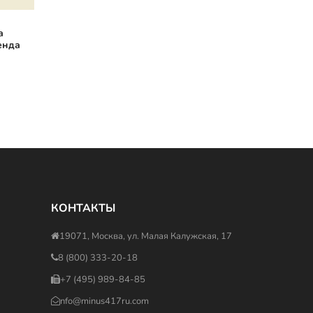
а
енда
КОНТАКТЫ
19071, Москва, ул. Малая Калужская, 17
8 (800) 333-20-18
+7 (495) 989-84-85
nfo@minus417ru.com