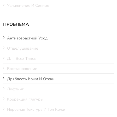
Увлажнение И Сияние
ПРОБЛЕМА
Антивозрастной Уход
Отшелушивание
Для Всех Типов
Восстановление
Дряблость Кожи И Отеки
Лифтинг
Коррекция Фигуры
Неровная Текстура И Тон Кожи