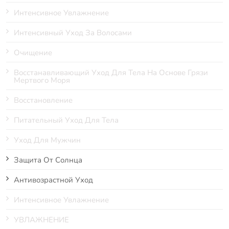
Интенсивное Увлажнение
Интенсивный Уход За Волосами
Очищение
Восстанавливающий Уход Для Тела На Основе Грязи
Мертвого Моря
Восстановление
Питательный Уход Для Тела
Уход Для Мужчин
Защита От Солнца
Антивозрастной Уход
Интенсивное Увлажнение
УВЛАЖНЕНИЕ