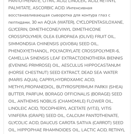
PANTOTHENATE, CITRIC ACID, LINOLEIC ACID, RETINYL
PALMITATE, ASCORBIC ACID. Интенсивная
восстанавливающая сыворотка для контура глаз с
пептидами, 30 мл AQUA (WATER), CYCLOPENTASILOXANE,
GLYCERIN, DIMETHICONE/VINYL DIMETHICONE
CROSSPOLYMER, OLEA EUROPAEA (OLIVE) FRUIT OIL,
SIMMONDSIA CHINENSIS (JOJOBA) SEED OIL,
PHENOXYETHANOL, POLYACRYLATE CROSSPOLYMER-6,
CAMELLIA SINENSIS LEAF EXTRACT,OENOTHERA BIENNIS
(EVENING PRIMROSE) OIL, AESCULUS HIPPOCASTANUM
(HORSE CHESTNUT) SEED EXTRACT, DEAD SEA WATER
(MARIS AQUA), CAPRYLHYDROXAMIC ACID,
METHYLPROPANEDIOL, BUTYROSPERMUM PARKII (SHEA)
BUTTER, PARFUM, BORAGO OFFICINALIS (BORAGE) SEED
OIL, ANTHEMIS NOBILIS (CHAMOMILE) FLOWER OIL,
LINOLEIC ACID, TOCOPHERYL ACETATE (VIT.E), VITIS
VINIFERA (GRAPE) SEED OIL, CALCIUM PANTOTHENATE,
GLYCOLIC ACID, DAUCUS CAROTA SATIVA (CARROT) SEED
OIL, HIPPOPHAE RHAMNOIDES OIL, LACTIC ACID, RETINYL