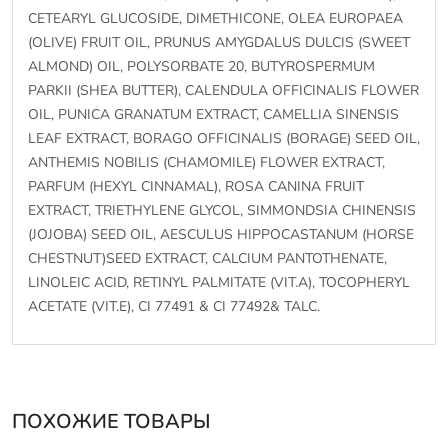
CETEARYL GLUCOSIDE, DIMETHICONE, OLEA EUROPAEA
(OLIVE) FRUIT OIL, PRUNUS AMYGDALUS DULCIS (SWEET
ALMOND) OIL, POLYSORBATE 20, BUTYROSPERMUM
PARKII (SHEA BUTTER), CALENDULA OFFICINALIS FLOWER
OIL, PUNICA GRANATUM EXTRACT, CAMELLIA SINENSIS
LEAF EXTRACT, BORAGO OFFICINALIS (BORAGE) SEED OIL,
ANTHEMIS NOBILIS (CHAMOMILE) FLOWER EXTRACT,
PARFUM (HEXYL CINNAMAL), ROSA CANINA FRUIT
EXTRACT, TRIETHYLENE GLYCOL, SIMMONDSIA CHINENSIS
(JOJOBA) SEED OIL, AESCULUS HIPPOCASTANUM (HORSE
CHESTNUT)SEED EXTRACT, CALCIUM PANTOTHENATE,
LINOLEIC ACID, RETINYL PALMITATE (VIT.A), TOCOPHERYL
ACETATE (VIT.E), CI 77491 & CI 77492& TALC.
ПОХОЖИЕ ТОВАРЫ