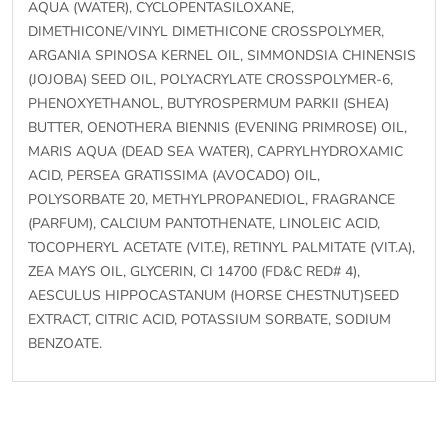
AQUA (WATER), CYCLOPENTASILOXANE,
DIMETHICONE/VINYL DIMETHICONE CROSSPOLYMER,
ARGANIA SPINOSA KERNEL OIL, SIMMONDSIA CHINENSIS
(JOJOBA) SEED OIL, POLYACRYLATE CROSSPOLYMER-6,
PHENOXYETHANOL, BUTYROSPERMUM PARKII (SHEA)
BUTTER, OENOTHERA BIENNIS (EVENING PRIMROSE) OIL,
MARIS AQUA (DEAD SEA WATER), CAPRYLHYDROXAMIC
ACID, PERSEA GRATISSIMA (AVOCADO) OIL,
POLYSORBATE 20, METHYLPROPANEDIOL, FRAGRANCE
(PARFUM), CALCIUM PANTOTHENATE, LINOLEIC ACID,
TOCOPHERYL ACETATE (VIT.E), RETINYL PALMITATE (VIT.A),
ZEA MAYS OIL, GLYCERIN, CI 14700 (FD&C RED# 4),
AESCULUS HIPPOCASTANUM (HORSE CHESTNUT)SEED
EXTRACT, CITRIC ACID, POTASSIUM SORBATE, SODIUM
BENZOATE.