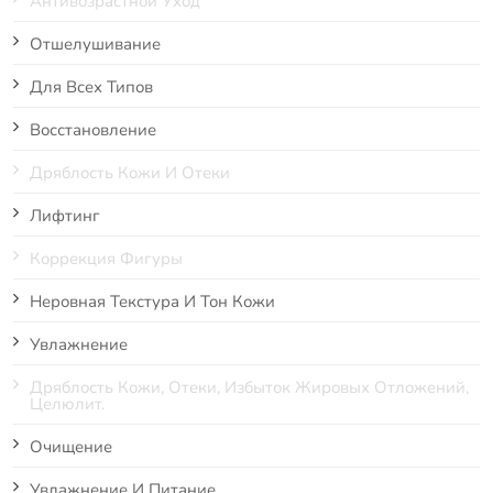
Антивозрастной Уход
Отшелушивание
Для Всех Типов
Восстановление
Дряблость Кожи И Отеки
Лифтинг
Коррекция Фигуры
Неровная Текстура И Тон Кожи
Увлажнение
Дряблость Кожи, Отеки, Избыток Жировых Отложений,
Целюлит.
Очищение
Увлажнение И Питание