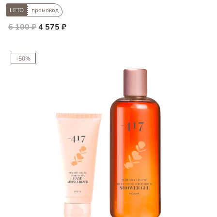
LETO
промокод
6 100 ₽
4 575 ₽
-50%