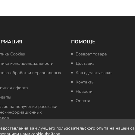
ОРМАЦИЯ
ПОМОЩЬ
тика Cookies
Возврат товара
тика конфиденциальности
Доставка
тика обработки персональных
Как сделать заказ
Контакты
ичная оферта
Новости
изиты
Оплата
асие на получение рассылки
но-информационных
алов
редоставления вам лучшего пользовательского опыта на нашем с
ьзованием нами cookie-файлов.