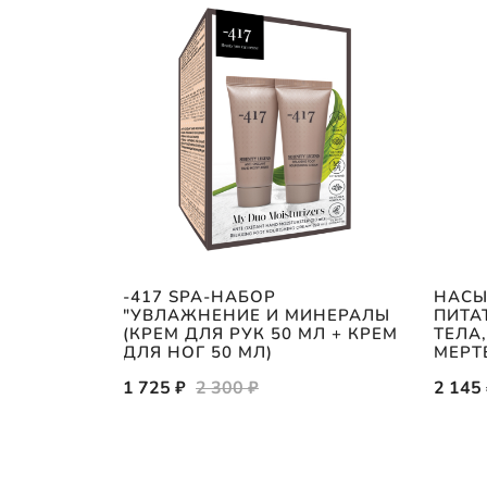
ЖНЯЮЩИЙ
-417 SPA-НАБОР
НАС
"УВЛАЖНЕНИЕ И МИНЕРАЛЫ
ПИТА
М
(КРЕМ ДЛЯ РУК 50 МЛ + КРЕМ
ТЕЛА,
О И МЕД"
ДЛЯ НОГ 50 МЛ)
МЕРТ
1 725 ₽
2 300 ₽
2 145