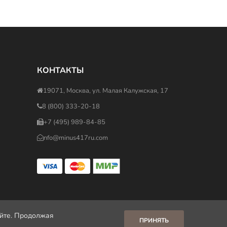
КОНТАКТЫ
19071, Москва, ул. Малая Калужская, 17
8 (800) 333-20-18
+7 (495) 989-84-85
nfo@minus417ru.com
айте. Продолжая
ПРИНЯТЬ