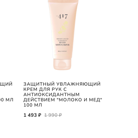
ЮЩИЙ
ЗАЩИТНЫЙ УВЛАЖНЯЮЩИЙ
-417 SPA
КРЕМ ДЛЯ РУК С
"УВЛАЖН
АНТИОКСИДАНТНЫМ
(КРЕМ ДЛ
00 МЛ
ДЕЙСТВИЕМ "МОЛОКО И МЕД"
ДЛЯ НОГ 
100 МЛ
1 725 ₽
2 
1 493 ₽
1 990 ₽