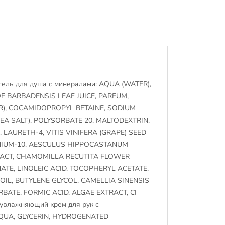
ль для душа с минералами: AQUA (WATER),
E BARBADENSIS LEAF JUICE, PARFUM,
R), COCAMIDOPROPYL BETAINE, SODIUM
EA SALT), POLYSORBATE 20, MALTODEXTRIN,
, LAURETH-4, VITIS VINIFERA (GRAPE) SEED
ERNIUM-10, AESCULUS HIPPOCASTANUM
RACT, CHAMOMILLA RECUTITA FLOWER
TE, LINOLEIC ACID, TOCOPHERYL ACETATE,
 OIL, BUTYLENE GLYCOL, CAMELLIA SINENSIS
BATE, FORMIC ACID, ALGAE EXTRACT, CI
 увлажняющий крем для рук с
AQUA, GLYCERIN, HYDROGENATED