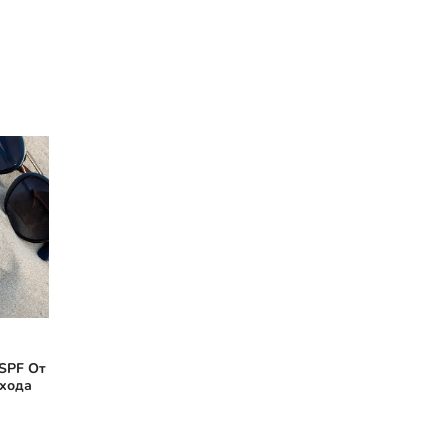
SPF От
Ухода