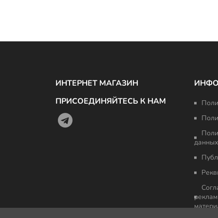
ИНТЕРНЕТ МАГАЗИН
ИНФ
ПРИСОЕДИНЯЙТЕСЬ К НАМ
Поли
Поли
Поли
данных
Публ
Рекв
Согл
реклам
матери