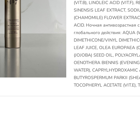
(VIT.B), LINOLEIC ACID (VIT.F),
SINENSIS LEAF EXTRACT, SOD
(CHAMOMILE) FLOWER EXTRACT,
ACID. Ночная антивозрастная с
глобального действия: AQUA 
DIMETHICONE/VINYL DIMETHI
LEAF JUICE, OLEA EUROPAEA (
(JOJOBA) SEED OIL, POLYACR
OENOTHERA BIENNIS (EVENING
WATER), CAPRYLHYDROXAMIC 
BUTYROSPERMUM PARKII (SHEA
TOCOPHERYL ACETATE (VIT.E),