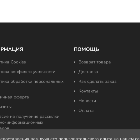
ОРМАЦИЯ
ПОМОЩЬ
тика Cookies
Возврат товара
тика конфиденциальности
Доставка
тика обработки персональных
Как сделать заказ
Контакты
ичная оферта
Новости
изиты
Оплата
асие на получение рассылки
но-информационных
алов
редоставления вам лучшего пользовательского опыта на нашем с