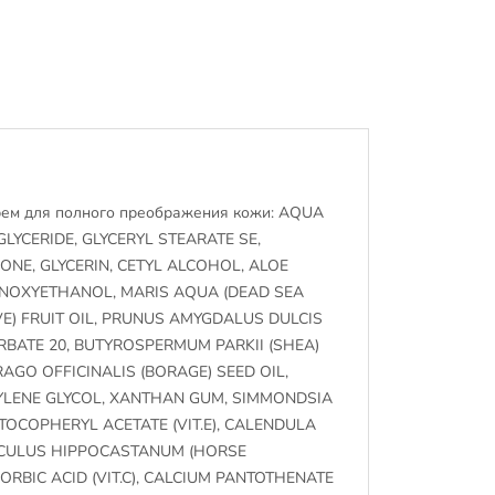
ем для полного преображения кожи: AQUA
GLYCERIDE, GLYCERYL STEARATE SE,
ONE, GLYCERIN, CETYL ALCOHOL, ALOE
ENOXYETHANOL, MARIS AQUA (DEAD SEA
VE) FRUIT OIL, PRUNUS AMYGDALUS DULCIS
RBATE 20, BUTYROSPERMUM PARKII (SHEA)
RAGO OFFICINALIS (BORAGE) SEED OIL,
YLENE GLYCOL, XANTHAN GUM, SIMMONDSIA
 TOCOPHERYL ACETATE (VIT.E), CALENDULA
ESCULUS HIPPOCASTANUM (HORSE
RBIC ACID (VIT.C), CALCIUM PANTOTHENATE