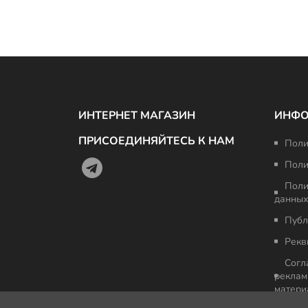
ИНТЕРНЕТ МАГАЗИН
ИНФ
ПРИСОЕДИНЯЙТЕСЬ К НАМ
Поли
Поли
Поли
данных
Публ
Рекв
Согл
реклам
матери